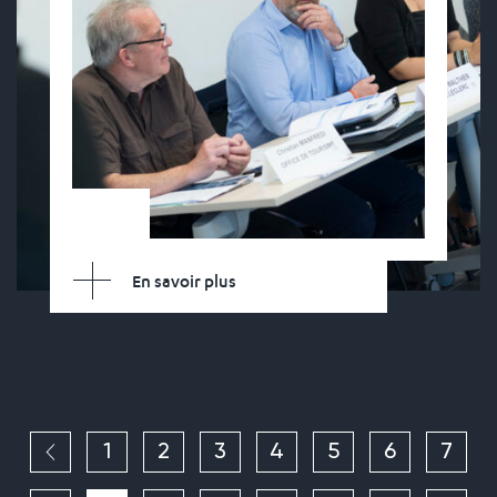
En savoir plus
1
2
3
4
5
6
7
Page précédente
Page
Page
Page
Page
Page
Page
Pag