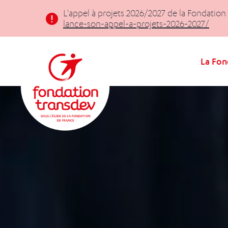
Panneau de gestion des cookies
L'appel à projets 2026/2027 de la Fondation
lance-son-appel-a-projets-2026-2027/
La Fon