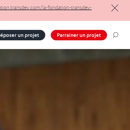
ation.transdev.com/la-fondation-transdev-
Masquer
époser un projet
Parrainer un projet
Reche