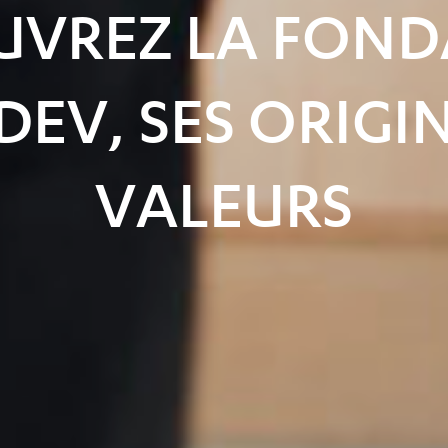
UVREZ LA FOND
EV, SES ORIGIN
VALEURS