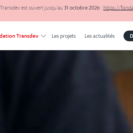
 Transdev est ouvert jusqu'au
31 octobre 2026
:
https://fond
Déplier
La Fondation Transdev
dation Transdev
Les projets
Les actualités
D