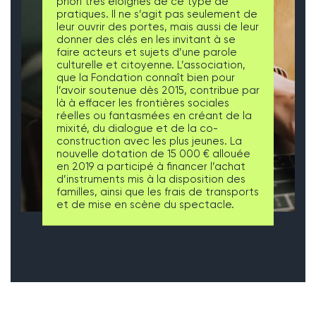
priori très éloignés de ce type de
pratiques. Il ne s’agit pas seulement de
leur ouvrir des portes, mais aussi de leur
donner des clés en les invitant à se
faire acteurs et sujets d’une parole
culturelle et citoyenne. L’association,
que la Fondation connaît bien pour
l’avoir soutenue dès 2015, contribue par
là à effacer les frontières sociales
réelles ou fantasmées en créant de la
mixité, du dialogue et de la co-
construction avec les plus jeunes. La
nouvelle dotation de 15 000 € allouée
en 2019 a participé à financer l’achat
d’instruments mis à la disposition des
familles, ainsi que les frais de transports
et de mise en scène du spectacle.