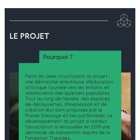
LE PROJET
Pourquoi ?
Parmi les axes structurants du projet :
une démarche ambitieuse d’éducation
artistique tournée vers les enfants et
adolescents des quartiers populaires.
Tout au long de l’année, des espaces
de découvertes, d’expression et de
création leur sont proposés par le
Prunier Sauvage et ses partenaires. Le
développement du projet a conduit
l’association à renouveler en 2019 une
demande de subvention auprès de la
Fondation Transdev.