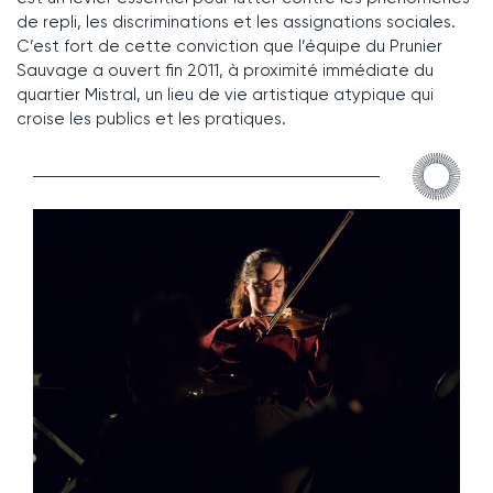
de repli, les discriminations et les assignations sociales.
C’est fort de cette conviction que l’équipe du Prunier
Sauvage a ouvert fin 2011, à proximité immédiate du
quartier Mistral, un lieu de vie artistique atypique qui
croise les publics et les pratiques.