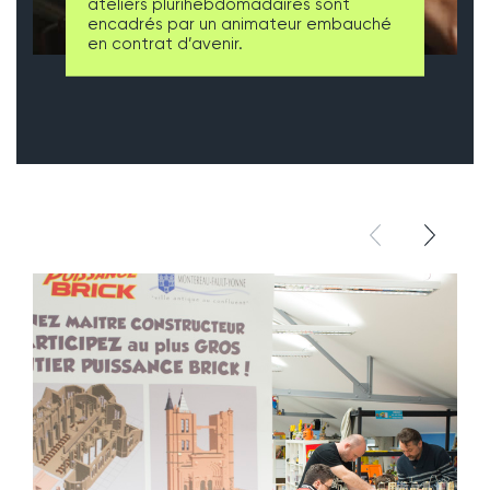
ateliers plurihebdomadaires sont
encadrés par un animateur embauché
en contrat d’avenir.
élément pré
élémen