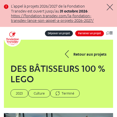
Panneau de gestion des cookies
L'appel à projets 2026/2027 de la Fondation
31 octobre 2026
Transdev est ouvert jusqu'au
:
Masq
https://fondation.transdev.com/la-fondation-
transdev-lance-son-appel-a-projets-2026-2027/
Déposer un projet
Parrainer un projet
Me
Retour aux projets
DES BÂTISSEURS 100 %
LEGO
2023
Culture
Terminé