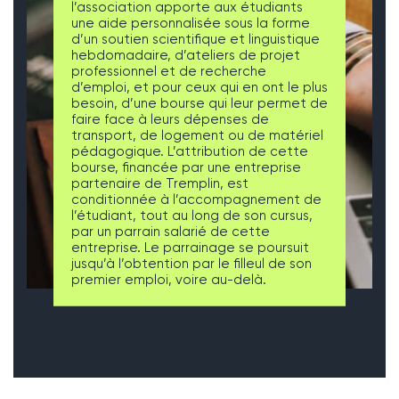
l’association apporte aux étudiants
une aide personnalisée sous la forme
d’un soutien scientifique et linguistique
hebdomadaire, d’ateliers de projet
professionnel et de recherche
d’emploi, et pour ceux qui en ont le plus
besoin, d’une bourse qui leur permet de
faire face à leurs dépenses de
transport, de logement ou de matériel
pédagogique. L’attribution de cette
bourse, financée par une entreprise
partenaire de Tremplin, est
conditionnée à l’accompagnement de
l’étudiant, tout au long de son cursus,
par un parrain salarié de cette
entreprise. Le parrainage se poursuit
jusqu’à l’obtention par le filleul de son
premier emploi, voire au-delà.