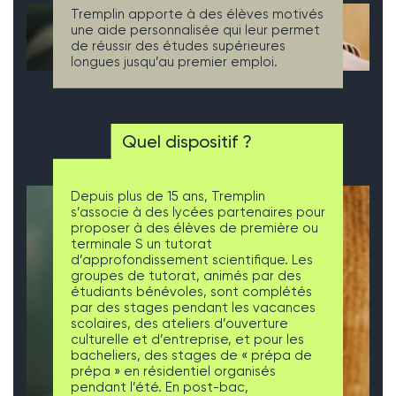
Tremplin apporte à des élèves motivés
une aide personnalisée qui leur permet
de réussir des études supérieures
longues jusqu’au premier emploi.
Quel dispositif ?
Depuis plus de 15 ans, Tremplin
s’associe à des lycées partenaires pour
proposer à des élèves de première ou
terminale S un tutorat
d’approfondissement scientifique. Les
groupes de tutorat, animés par des
étudiants bénévoles, sont complétés
par des stages pendant les vacances
scolaires, des ateliers d’ouverture
culturelle et d’entreprise, et pour les
bacheliers, des stages de « prépa de
prépa » en résidentiel organisés
pendant l’été. En post-bac,