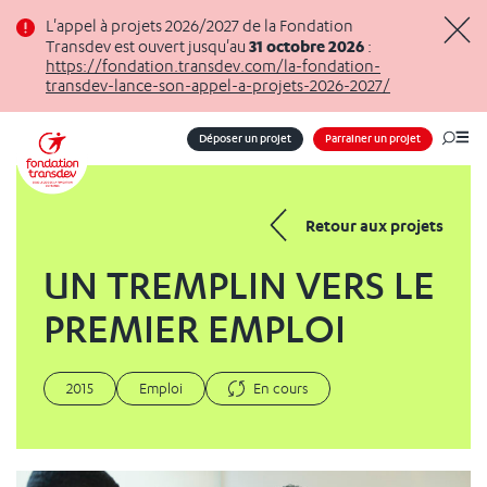
Panneau de gestion des cookies
L'appel à projets 2026/2027 de la Fondation
31 octobre 2026
Transdev est ouvert jusqu'au
:
Masq
https://fondation.transdev.com/la-fondation-
transdev-lance-son-appel-a-projets-2026-2027/
Déposer un projet
Parrainer un projet
Me
Retour aux projets
UN TREMPLIN VERS LE
PREMIER EMPLOI
2015
Emploi
En cours