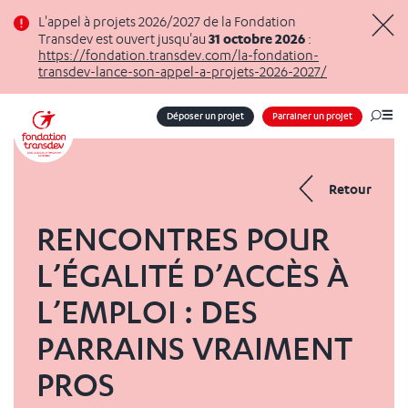
Panneau de gestion des cookies
L'appel à projets 2026/2027 de la Fondation
31 octobre 2026
Transdev est ouvert jusqu'au
:
Masq
https://fondation.transdev.com/la-fondation-
transdev-lance-son-appel-a-projets-2026-2027/
Déposer un projet
Parrainer un projet
Me
Retour
RENCONTRES POUR
L’ÉGALITÉ D’ACCÈS À
L’EMPLOI : DES
PARRAINS VRAIMENT
PROS