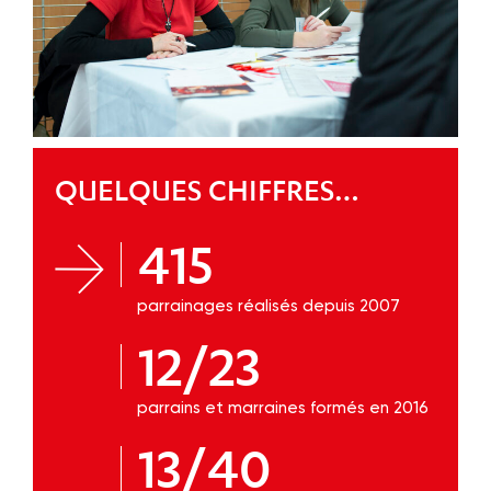
QUELQUES CHIFFRES…
415
parrainages réalisés depuis 2007
12/23
parrains et marraines formés en 2016
13/40