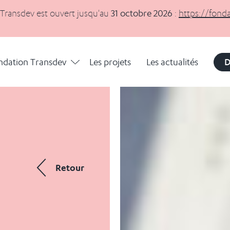
 Transdev est ouvert jusqu'au
31 octobre 2026
:
https://fond
Déplier
La Fondation Transdev
ndation Transdev
Les projets
Les actualités
D
Retour