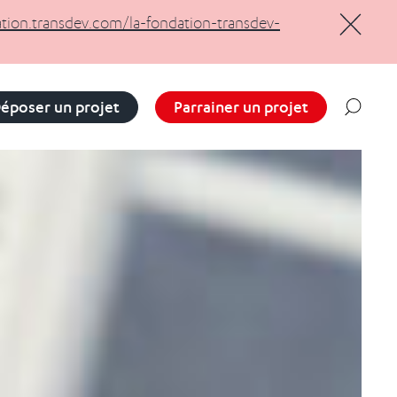
ation.transdev.com/la-fondation-transdev-
Masquer
époser un projet
Parrainer un projet
Reche