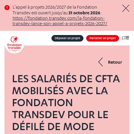
Panneau de gestion des cookies
L'appel à projets 2026/2027 de la Fondation
31 octobre 2026
Transdev est ouvert jusqu'au
:
Masq
https://fondation.transdev.com/la-fondation-
transdev-lance-son-appel-a-projets-2026-2027/
Déposer un projet
Parrainer un projet
Me
Retour
LES SALARIÉS DE CFTA
MOBILISÉS AVEC LA
FONDATION
TRANSDEV POUR LE
DÉFILÉ DE MODE