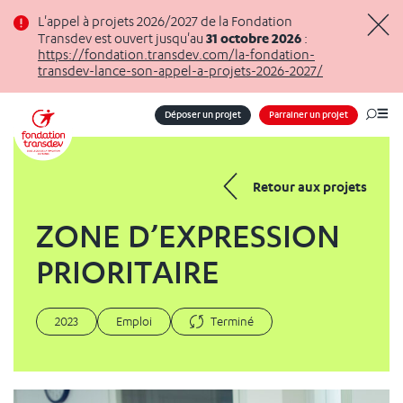
Panneau de gestion des cookies
L'appel à projets 2026/2027 de la Fondation
31 octobre 2026
Transdev est ouvert jusqu'au
:
Masq
https://fondation.transdev.com/la-fondation-
transdev-lance-son-appel-a-projets-2026-2027/
Déposer un projet
Parrainer un projet
Me
Retour aux projets
ZONE D’EXPRESSION
PRIORITAIRE
2023
Emploi
Terminé