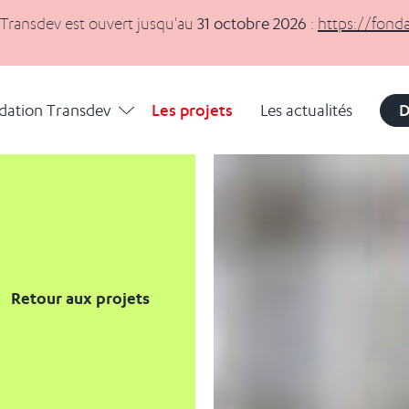
 Transdev est ouvert jusqu'au
31 octobre 2026
:
https://fond
Déplier
La Fondation Transdev
dation Transdev
Les projets
Les actualités
D
Retour aux projets