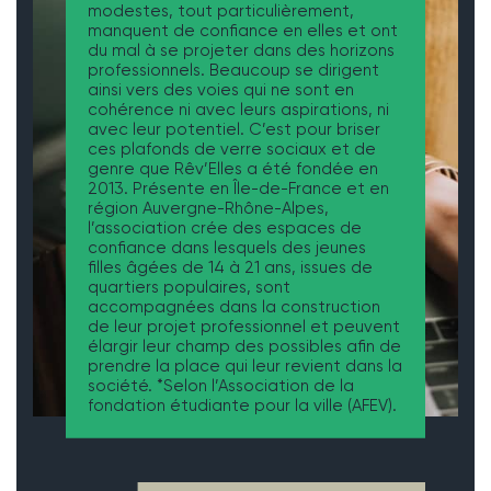
modestes, tout particulièrement,
manquent de confiance en elles et ont
du mal à se projeter dans des horizons
professionnels. Beaucoup se dirigent
ainsi vers des voies qui ne sont en
cohérence ni avec leurs aspirations, ni
avec leur potentiel. C’est pour briser
ces plafonds de verre sociaux et de
genre que Rêv’Elles a été fondée en
2013. Présente en Île-de-France et en
région Auvergne-Rhône-Alpes,
l’association crée des espaces de
confiance dans lesquels des jeunes
filles âgées de 14 à 21 ans, issues de
quartiers populaires, sont
accompagnées dans la construction
de leur projet professionnel et peuvent
élargir leur champ des possibles afin de
prendre la place qui leur revient dans la
société. *Selon l’Association de la
fondation étudiante pour la ville (AFEV).