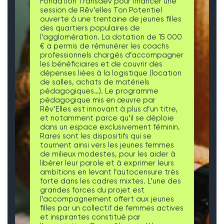
Fondation Transdev pour financer une
session de Rêv’elles Ton Potentiel
ouverte à une trentaine de jeunes filles
des quartiers populaires de
l’agglomération. La dotation de 15 000
€ a permis de rémunérer les coachs
professionnels chargés d’accompagner
les bénéficiaires et de couvrir des
dépenses liées à la logistique (location
de salles, achats de matériels
pédagogiques…). Le programme
pédagogique mis en œuvre par
Rêv’Elles est innovant à plus d’un titre,
et notamment parce qu’il se déploie
dans un espace exclusivement féminin.
Rares sont les dispositifs qui se
tournent ainsi vers les jeunes femmes
de milieux modestes, pour les aider à
libérer leur parole et à exprimer leurs
ambitions en levant l’autocensure très
forte dans les cadres mixtes. L’une des
grandes forces du projet est
l’accompagnement offert aux jeunes
filles par un collectif de femmes actives
et inspirantes constitué par