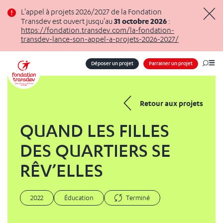
Panneau de gestion des cookies
L'appel à projets 2026/2027 de la Fondation
31 octobre 2026
Transdev est ouvert jusqu'au
:
Masq
https://fondation.transdev.com/la-fondation-
transdev-lance-son-appel-a-projets-2026-2027/
Déposer un projet
Parrainer un projet
Me
Retour aux projets
QUAND LES FILLES
DES QUARTIERS SE
RÊV’ELLES
2022
Éducation
Terminé