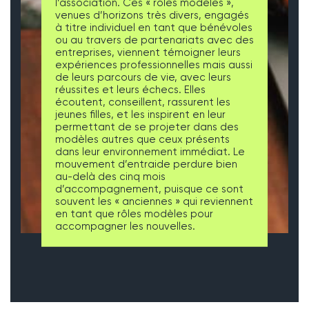
l’association. Ces « rôles modèles »,
venues d’horizons très divers, engagés
à titre individuel en tant que bénévoles
ou au travers de partenariats avec des
entreprises, viennent témoigner leurs
expériences professionnelles mais aussi
de leurs parcours de vie, avec leurs
réussites et leurs échecs. Elles
écoutent, conseillent, rassurent les
jeunes filles, et les inspirent en leur
permettant de se projeter dans des
modèles autres que ceux présents
dans leur environnement immédiat. Le
mouvement d’entraide perdure bien
au-delà des cinq mois
d’accompagnement, puisque ce sont
souvent les « anciennes » qui reviennent
en tant que rôles modèles pour
accompagner les nouvelles.