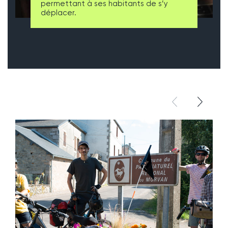
permettant à ses habitants de s’y
déplacer.
élément pré
élémen