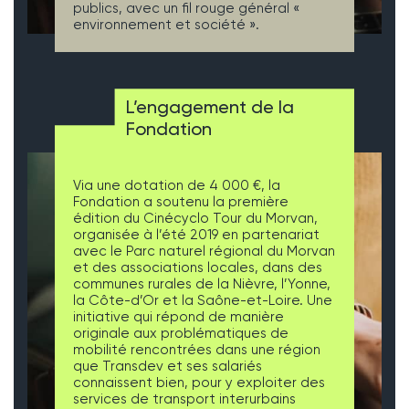
publics, avec un fil rouge général «
environnement et société ».
L’engagement de la
Fondation
Via une dotation de 4 000 €, la
Fondation a soutenu la première
édition du Cinécyclo Tour du Morvan,
organisée à l’été 2019 en partenariat
avec le Parc naturel régional du Morvan
et des associations locales, dans des
communes rurales de la Nièvre, l’Yonne,
la Côte-d’Or et la Saône-et-Loire. Une
initiative qui répond de manière
originale aux problématiques de
mobilité rencontrées dans une région
que Transdev et ses salariés
connaissent bien, pour y exploiter des
services de transport interurbains