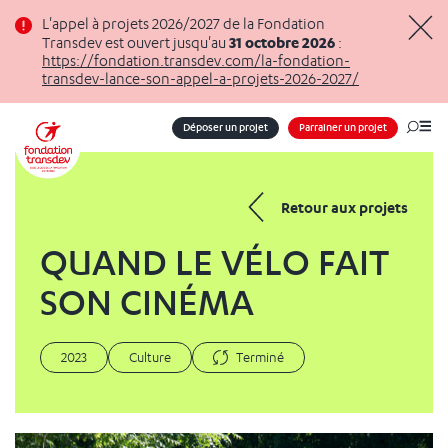
Panneau de gestion des cookies
L'appel à projets 2026/2027 de la Fondation
31 octobre 2026
Transdev est ouvert jusqu'au
:
Masq
https://fondation.transdev.com/la-fondation-
transdev-lance-son-appel-a-projets-2026-2027/
Déposer un projet
Parrainer un projet
Me
Retour aux projets
QUAND LE VÉLO FAIT
SON CINÉMA
2023
Culture
Terminé