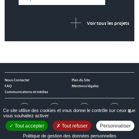
Voir tous les projets
Nous Contacter
Plan du Site
FAQ
Mentions légales
Communications et médias
Twitter
LinkedIn
Instagram
YouTube
Ce site utilise des cookies et vous donne le contrôle sur ceux que
X
vous souhaitez activer
Tout accepter
Tout refuser
Personnaliser
Nos Partenaires :
Politique de gestion des données personnelles