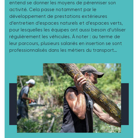
entend se donner les moyens de pérenniser son
activité. Cela passe notamment par le
développement de prestations extérieures
d’entretien d’espaces naturels et d’espaces verts,
pour lesquelles les équipes ont aussi besoin d’utiliser
régulièrement les véhicules. À noter : au terme de
leur parcours, plusieurs salariés en insertion se sont
professionnalisés dans les métiers du transport…