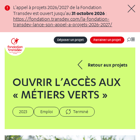
Panneau de gestion des cookies
L'appel à projets 2026/2027 de la Fondation
31 octobre 2026
Transdev est ouvert jusqu'au
:
Masq
https://fondation.transdev.com/la-fondation-
transdev-lance-son-appel-a-projets-2026-2027/
Déposer un projet
Parrainer un projet
Me
Retour aux projets
OUVRIR L’ACCÈS AUX
« MÉTIERS VERTS »
2023
Emploi
Terminé