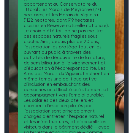
appartenant au Conservatoire du
littoral : les Marais de Meyranne (271
hectares) et les Marais du Vigueirat
(1122 hectares, dont 919 hectares
classés en Réserve naturelle nationale).
Le choix a été fait de ne pas mettre
ces espaces naturels fragiles sous
cloche. Ainsi, depuis plus de 20 ans,
l’association les protège tout en les
ouvrant au public à travers des
activités de découverte de la nature,
de sensibilisation à l’environnement et
d’éducation à l’écoresponsabilité. Les
Amis des Marais du Vigueirat mènent en
même temps une politique active
d’inclusion en embauchant des
personnes en difficulté qu’ils forment et
accompagnent vers l’emploi durable.
Les salariés des deux ateliers et
chantiers d’insertion pilotés par
l’association sont principalement
chargés d’entretenir l’espace naturel
et les infrastructures, et d’accueillir les
visiteurs dans le bâtiment dédié – avec
sa buvette et sa boutique – comme