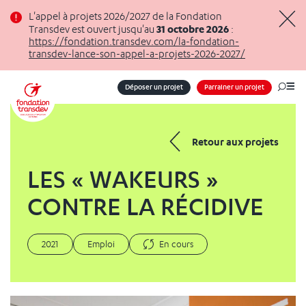
Panneau de gestion des cookies
L'appel à projets 2026/2027 de la Fondation
31 octobre 2026
Transdev est ouvert jusqu'au
:
Masq
https://fondation.transdev.com/la-fondation-
transdev-lance-son-appel-a-projets-2026-2027/
Déposer un projet
Parrainer un projet
Me
Retour aux projets
LES « WAKEURS »
CONTRE LA RÉCIDIVE
2021
Emploi
En cours