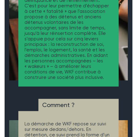
délinquance et de l’enfermement.
C’est pour leur permettre d’échapper
à cette « fatalité » que l’association
propose à des détenus et anciens
détenus volontaires de les
accompagner, sans limite de temps,
jusqu’à leur réinsertion complète. Elle
s’appuie pour cela sur cinq leviers
principaux : la reconstruction de soi,
l’emploi, le logement, la santé et les
démarches administratives. En aidant
les personnes accompagnées – les
« wakeurs » – à améliorer leurs
conditions de vie, WKF contribue à
construire une société plus inclusive.
Comment ?
La démarche de WKF repose sur suivi
sur mesure dedans/dehors. En
détention, ce suivi prend la forme d’un