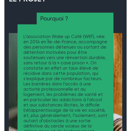
Pourquoi ?
L’association Wake up Café (WKF), née
en 2014 en Île-de-France, accompagne
des personnes détenues ou sortant de
détention motivées pour être
soutenues vers une réinsertion durable,
sans retour à la « case prison ». On
constate en effet un taux élevé de
récidive dans cette population, qui
s’explique par de nombreux facteurs.
Les barrières dans l’accès à une
activité professionnelle et au
logement, les problèmes de santé et
en particulier les addictions à l’alcool
et aux substances illicites, le difficile
(ré)apprentissage de la vie en société,
et, plus généralement, l’isolement, sont
autant d’obstacles à une sortie
définitive du cercle vicieux de la