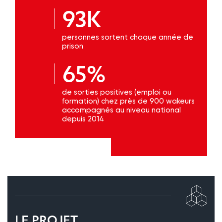
93K
personnes sortent chaque année de
prison
65%
de sorties positives (emploi ou
formation) chez près de 900 wakeurs
accompagnés au niveau national
depuis 2014
LE PROJET