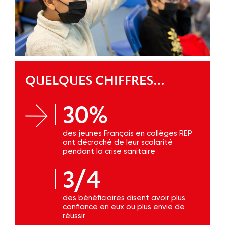
QUELQUES CHIFFRES…
30%
des jeunes Français en collèges REP
ont décroché de leur scolarité
pendant la crise sanitaire
3/4
des bénéficiaires disent avoir plus
confiance en eux ou plus envie de
réussir