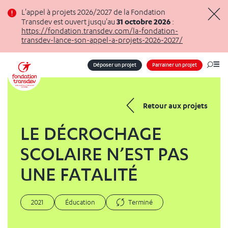
Panneau de gestion des cookies
L'appel à projets 2026/2027 de la Fondation
31 octobre 2026
Transdev est ouvert jusqu'au
:
Masq
https://fondation.transdev.com/la-fondation-
transdev-lance-son-appel-a-projets-2026-2027/
Déposer un projet
Parrainer un projet
Me
Retour aux projets
LE DÉCROCHAGE
SCOLAIRE N’EST PAS
UNE FATALITÉ
2021
Éducation
Terminé