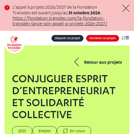
Panneau de gestion des cookies
L'appel à projets 2026/2027 de la Fondation
31 octobre 2026
Transdev est ouvert jusqu'au
:
Masq
https://fondation.transdev.com/la-fondation-
transdev-lance-son-appel-a-projets-2026-2027/
Déposer un projet
Parrainer un projet
Me
Retour aux projets
CONJUGUER ESPRIT
D’ENTREPRENEURIAT
ET SOLIDARITÉ
COLLECTIVE
2023
Emploi
En cours