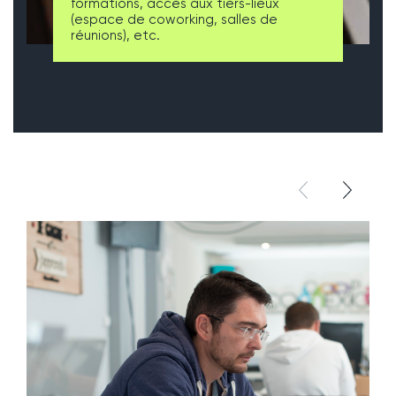
formations, accès aux tiers-lieux
(espace de coworking, salles de
réunions), etc.
élément pré
élémen