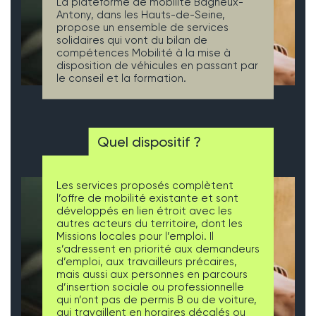
La plateforme de mobilité Bagneux-
Antony, dans les Hauts-de-Seine,
propose un ensemble de services
solidaires qui vont du bilan de
compétences Mobilité à la mise à
disposition de véhicules en passant par
le conseil et la formation.
Quel dispositif ?
Les services proposés complètent
l’offre de mobilité existante et sont
développés en lien étroit avec les
autres acteurs du territoire, dont les
Missions locales pour l’emploi. Il
s’adressent en priorité aux demandeurs
d’emploi, aux travailleurs précaires,
mais aussi aux personnes en parcours
d’insertion sociale ou professionnelle
qui n’ont pas de permis B ou de voiture,
qui travaillent en horaires décalés ou