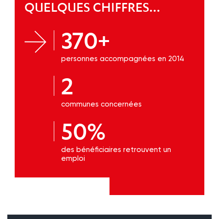
QUELQUES CHIFFRES…
370+
personnes accompagnées en 2014
2
communes concernées
50%
des bénéficiaires retrouvent un
emploi