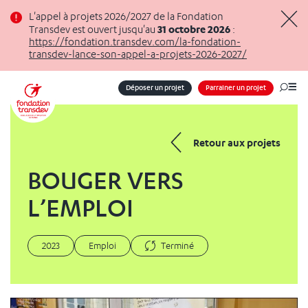
Panneau de gestion des cookies
L'appel à projets 2026/2027 de la Fondation
31 octobre 2026
Transdev est ouvert jusqu'au
:
Masq
https://fondation.transdev.com/la-fondation-
transdev-lance-son-appel-a-projets-2026-2027/
Déposer un projet
Parrainer un projet
Me
Retour aux projets
BOUGER VERS
L’EMPLOI
2023
Emploi
Terminé