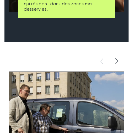
qui résident dans des zones mal
desservies.
élément pré
élémen