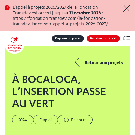
Panneau de gestion des cookies
L'appel à projets 2026/2027 de la Fondation
31 octobre 2026
Transdev est ouvert jusqu'au
:
Masq
https://fondation.transdev.com/la-fondation-
transdev-lance-son-appel-a-projets-2026-2027/
Déposer un projet
Parrainer un projet
Me
Retour aux projets
À BOCALOCA,
L’INSERTION PASSE
AU VERT
2024
Emploi
En cours