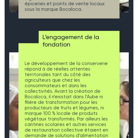
épiceries et points de vente locaux
sous la marque Bocaloca.
L’engagement de la
fondation
Le développement de la conserverie
répond à de réelles attentes
territoriales tant du côté des
agriculteurs que chez les
consommateurs et dans les
collectivités. Avant la création de
Bocaloca, il n’existait dans l’Aube ni
filière de transformation pour les
producteurs de fruits et légumes, ni
marque 100 % locale de produits
végétaux transformés. Par ailleurs les
cantines scolaires et autres services
de restauration collective étaient en
demande de solutions d’alimentation