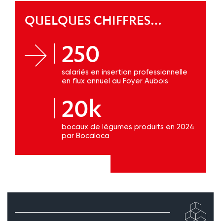
QUELQUES CHIFFRES…
250
salariés en insertion professionnelle
en flux annuel au Foyer Aubois
20k
bocaux de légumes produits en 2024
par Bocaloca