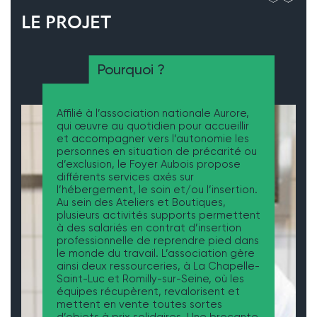
LE PROJET
Pourquoi ?
Affilié à l’association nationale Aurore,
qui œuvre au quotidien pour accueillir
et accompagner vers l’autonomie les
personnes en situation de précarité ou
d’exclusion, le Foyer Aubois propose
différents services axés sur
l’hébergement, le soin et/ou l’insertion.
Au sein des Ateliers et Boutiques,
plusieurs activités supports permettent
à des salariés en contrat d’insertion
professionnelle de reprendre pied dans
le monde du travail. L’association gère
ainsi deux ressourceries, à La Chapelle-
Saint-Luc et Romilly-sur-Seine, où les
équipes récupèrent, revalorisent et
mettent en vente toutes sortes