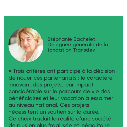
Stéphanie Bachelet
Déléguée générale de la
fondation Transdev
« Trois critères ont participé à la décision
de nouer ces partenariats : le caractère
innovant des projets, leur impact
considérable sur le parcours de vie des
bénéficiaires et leur vocation à essaimer
au niveau national. Ces projets
nécessitent un soutien sur la durée.
Ce choix traduit la réalité d’une société
de plus en plus fragilisée et inégalitaire