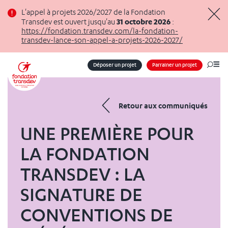
Panneau de gestion des cookies
L'appel à projets 2026/2027 de la Fondation
31 octobre 2026
Transdev est ouvert jusqu'au
:
Masq
https://fondation.transdev.com/la-fondation-
transdev-lance-son-appel-a-projets-2026-2027/
Déposer un projet
Parrainer un projet
Me
Retour aux communiqués
UNE PREMIÈRE POUR
LA FONDATION
TRANSDEV : LA
SIGNATURE DE
CONVENTIONS DE