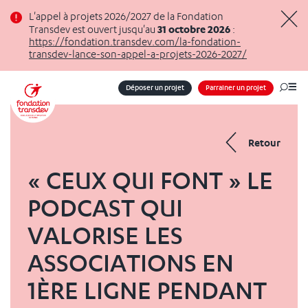
Panneau de gestion des cookies
L'appel à projets 2026/2027 de la Fondation
31 octobre 2026
Transdev est ouvert jusqu'au
:
Masq
https://fondation.transdev.com/la-fondation-
transdev-lance-son-appel-a-projets-2026-2027/
Déposer un projet
Parrainer un projet
Me
Retour
« CEUX QUI FONT » LE
PODCAST QUI
VALORISE LES
ASSOCIATIONS EN
1ÈRE LIGNE PENDANT