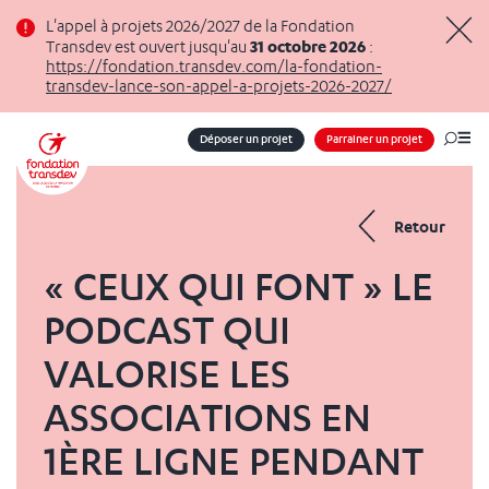
Panneau de gestion des cookies
L'appel à projets 2026/2027 de la Fondation
31 octobre 2026
Transdev est ouvert jusqu'au
:
Masq
https://fondation.transdev.com/la-fondation-
transdev-lance-son-appel-a-projets-2026-2027/
Déposer un projet
Parrainer un projet
Me
Retour
« CEUX QUI FONT » LE
PODCAST QUI
VALORISE LES
ASSOCIATIONS EN
1ÈRE LIGNE PENDANT